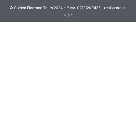
© Guided Florence Tours 2024 – P.IVA: 02121200485 – realizzato da
1up.it
BOOK NOW