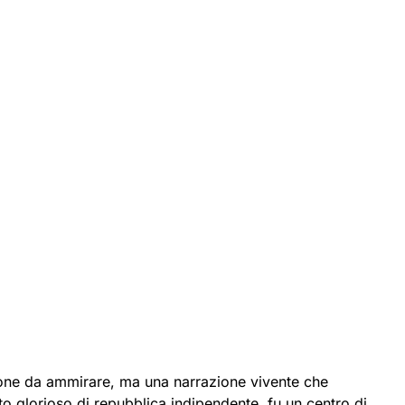
one da ammirare, ma una narrazione vivente che
ato glorioso di repubblica indipendente, fu un centro di