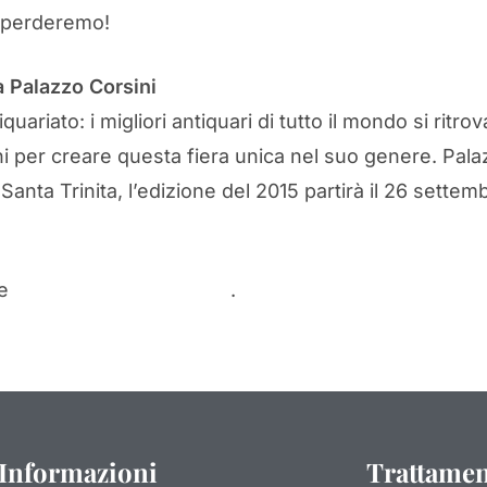
a perderemo!
a Palazzo Corsini
quariato: i migliori antiquari di tutto il mondo si rit
i per creare questa fiera unica nel suo genere. Pala
anta Trinita, l’edizione del 2015 partirà il 26 settem
ne
leggere questo articolo
.
Informazioni
Trattamen