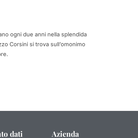
rovano ogni due anni nella splendida
zzo Corsini si trova sull’omonimo
bre.
to dati
Azienda