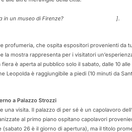
ta in un museo di Firenze?
Scoprite i nostri tour
]
.
e profumeria, che ospita espositori provenienti da tut
ci e la mostra rappresenta per i visitatori un’esperie
iera è aperta al pubblico solo il sabato, dalle 10 alle
ione Leopolda è raggiungibile a piedi (10 minuti da Sa
erno a Palazzo Strozzi
e una visita. Il palazzo di per sé è un capolavoro del
anizzate al primo piano ospitano capolavori proveni
se (sabato 26 è il giorno di apertura), ma il titolo pr